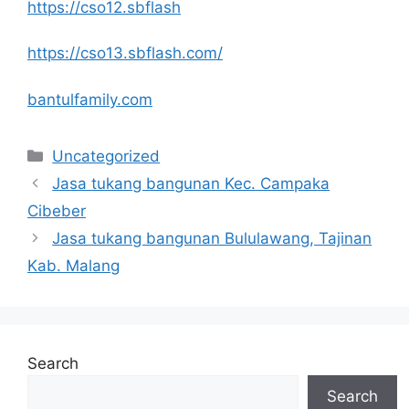
https://cso12.sbflash
https://cso13.sbflash.com/
bantulfamily.com
Categories
Uncategorized
Jasa tukang bangunan Kec. Campaka
Cibeber
Jasa tukang bangunan Bululawang, Tajinan
Kab. Malang
Search
Search