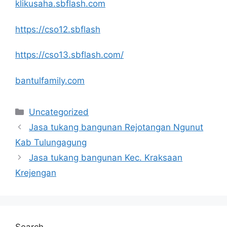
klikusaha.sbflash.com
https://cso12.sbflash
https://cso13.sbflash.com/
bantulfamily.com
Categories
Uncategorized
Jasa tukang bangunan Rejotangan Ngunut
Kab Tulungagung
Jasa tukang bangunan Kec. Kraksaan
Krejengan
Search