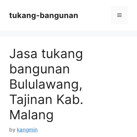
Skip
to
tukang-bangunan
Menu
content
Jasa tukang
bangunan
Bululawang,
Tajinan Kab.
Malang
by
kangmin