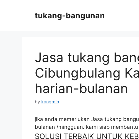
Skip
to
tukang-bangunan
content
Jasa tukang ban
Cibungbulang Kab
harian-bulanan
by
kangmin
jika anda memerlukan Jasa tukang bangun
bulanan /mingguan. kami siap membantu
SOLUSI TERBAIK UNTUK K