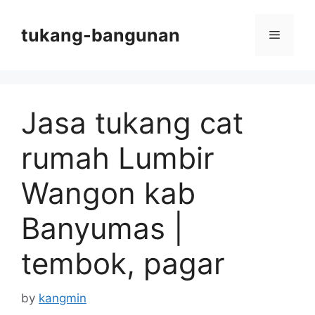
Skip
to
tukang-bangunan
Menu
content
Jasa tukang cat
rumah Lumbir
Wangon kab
Banyumas |
tembok, pagar
by
kangmin