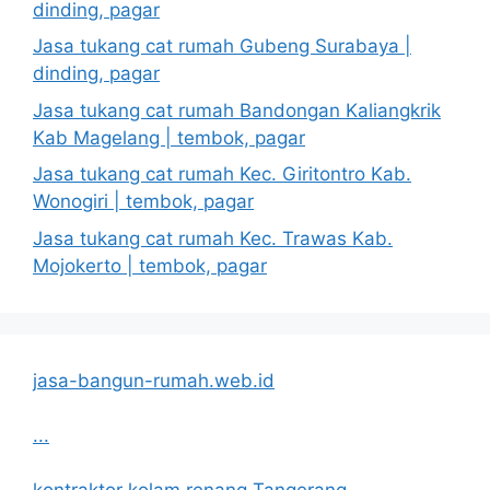
dinding, pagar
Jasa tukang cat rumah Gubeng Surabaya |
dinding, pagar
Jasa tukang cat rumah Bandongan Kaliangkrik
Kab Magelang | tembok, pagar
Jasa tukang cat rumah Kec. Giritontro Kab.
Wonogiri | tembok, pagar
Jasa tukang cat rumah Kec. Trawas Kab.
Mojokerto | tembok, pagar
jasa-bangun-rumah.web.id
...
kontraktor kolam renang Tangerang