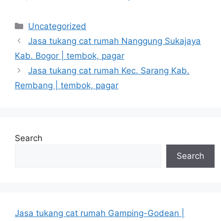
Categories
Uncategorized
Jasa tukang cat rumah Nanggung Sukajaya
Kab. Bogor | tembok, pagar
Jasa tukang cat rumah Kec. Sarang Kab.
Rembang | tembok, pagar
Search
Search
Jasa tukang cat rumah Gamping-Godean |