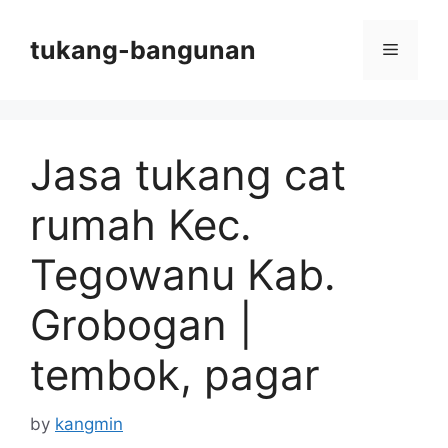
Skip
to
tukang-bangunan
Menu
content
Jasa tukang cat
rumah Kec.
Tegowanu Kab.
Grobogan |
tembok, pagar
by
kangmin