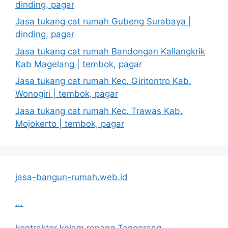
dinding, pagar
Jasa tukang cat rumah Gubeng Surabaya |
dinding, pagar
Jasa tukang cat rumah Bandongan Kaliangkrik
Kab Magelang | tembok, pagar
Jasa tukang cat rumah Kec. Giritontro Kab.
Wonogiri | tembok, pagar
Jasa tukang cat rumah Kec. Trawas Kab.
Mojokerto | tembok, pagar
jasa-bangun-rumah.web.id
...
kontraktor kolam renang Tangerang