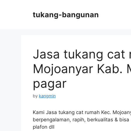
Skip
to
tukang-bangunan
content
Jasa tukang cat
Mojoanyar Kab. 
pagar
by
kangmin
Kami Jasa tukang cat rumah Kec. Mojoany
berpengalaman, rapih, berkualitas & bis
plafon dll