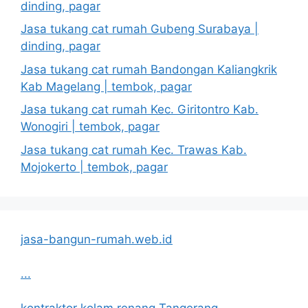
dinding, pagar
Jasa tukang cat rumah Gubeng Surabaya |
dinding, pagar
Jasa tukang cat rumah Bandongan Kaliangkrik
Kab Magelang | tembok, pagar
Jasa tukang cat rumah Kec. Giritontro Kab.
Wonogiri | tembok, pagar
Jasa tukang cat rumah Kec. Trawas Kab.
Mojokerto | tembok, pagar
jasa-bangun-rumah.web.id
...
kontraktor kolam renang Tangerang