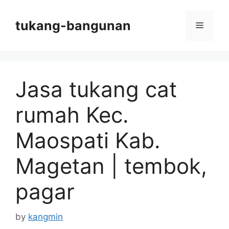
Skip
to
tukang-bangunan
Menu
content
Jasa tukang cat
rumah Kec.
Maospati Kab.
Magetan | tembok,
pagar
by
kangmin