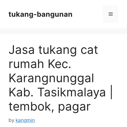
Skip
to
tukang-bangunan
Menu
content
Jasa tukang cat
rumah Kec.
Karangnunggal
Kab. Tasikmalaya |
tembok, pagar
by
kangmin