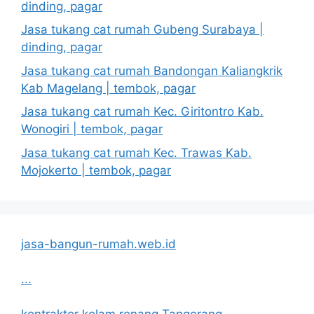
dinding, pagar
Jasa tukang cat rumah Gubeng Surabaya |
dinding, pagar
Jasa tukang cat rumah Bandongan Kaliangkrik
Kab Magelang | tembok, pagar
Jasa tukang cat rumah Kec. Giritontro Kab.
Wonogiri | tembok, pagar
Jasa tukang cat rumah Kec. Trawas Kab.
Mojokerto | tembok, pagar
jasa-bangun-rumah.web.id
...
kontraktor kolam renang Tangerang