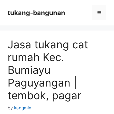
Skip
to
tukang-bangunan
Menu
content
Jasa tukang cat
rumah Kec.
Bumiayu
Paguyangan |
tembok, pagar
by
kangmin