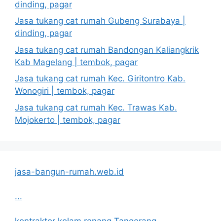
dinding, pagar
Jasa tukang cat rumah Gubeng Surabaya |
dinding, pagar
Jasa tukang cat rumah Bandongan Kaliangkrik
Kab Magelang | tembok, pagar
Jasa tukang cat rumah Kec. Giritontro Kab.
Wonogiri | tembok, pagar
Jasa tukang cat rumah Kec. Trawas Kab.
Mojokerto | tembok, pagar
jasa-bangun-rumah.web.id
...
kontraktor kolam renang Tangerang