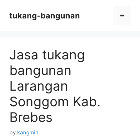
Skip
to
tukang-bangunan
Menu
content
Jasa tukang
bangunan
Larangan
Songgom Kab.
Brebes
by
kangmin