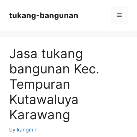
Skip
to
tukang-bangunan
Menu
content
Jasa tukang
bangunan Kec.
Tempuran
Kutawaluya
Karawang
by
kangmin