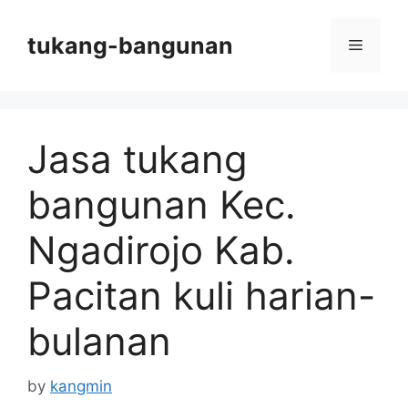
Skip
to
tukang-bangunan
Menu
content
Jasa tukang
bangunan Kec.
Ngadirojo Kab.
Pacitan kuli harian-
bulanan
by
kangmin