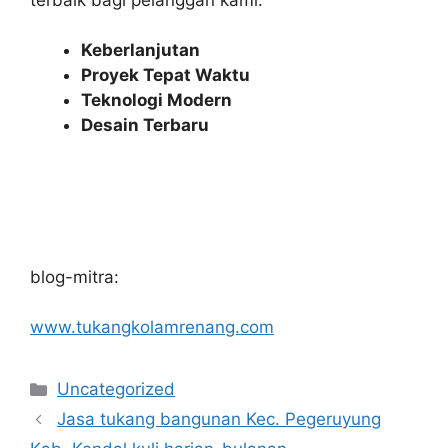
Keberlanjutan
Proyek Tepat Waktu
Teknologi Modern
Desain Terbaru
blog-mitra:
www.tukangkolamrenang.com
Categories
Uncategorized
Jasa tukang bangunan Kec. Pegeruyung