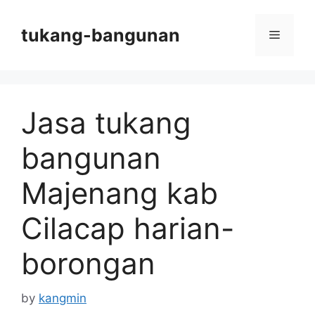
Skip
to
tukang-bangunan
Menu
content
Jasa tukang
bangunan
Majenang kab
Cilacap harian-
borongan
by
kangmin