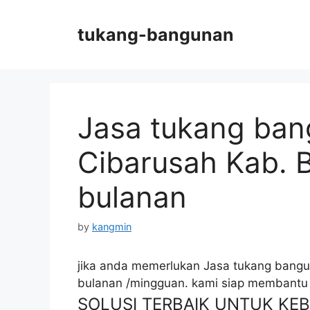
Skip
to
tukang-bangunan
content
Jasa tukang ban
Cibarusah Kab. B
bulanan
by
kangmin
jika anda memerlukan Jasa tukang bangun
bulanan /mingguan. kami siap membantu
SOLUSI TERBAIK UNTUK K