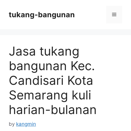
Skip
to
tukang-bangunan
Menu
content
Jasa tukang
bangunan Kec.
Candisari Kota
Semarang kuli
harian-bulanan
by
kangmin