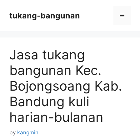
Skip
to
tukang-bangunan
Menu
content
Jasa tukang
bangunan Kec.
Bojongsoang Kab.
Bandung kuli
harian-bulanan
by
kangmin