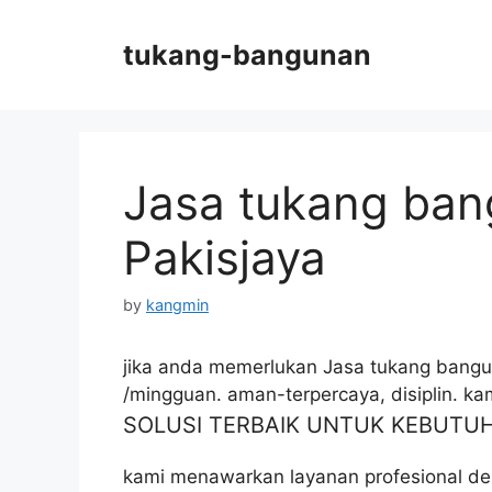
Skip
to
tukang-bangunan
content
Jasa tukang ban
Pakisjaya
by
kangmin
jika anda memerlukan Jasa tukang bangun
/mingguan. aman-terpercaya, disiplin. k
SOLUSI TERBAIK UNTUK KEBUT
kami menawarkan layanan profesional de