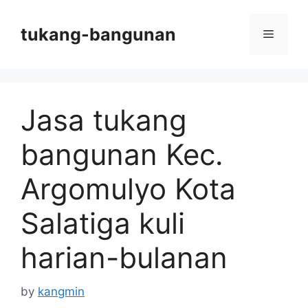
Skip
to
tukang-bangunan
Menu
content
Jasa tukang
bangunan Kec.
Argomulyo Kota
Salatiga kuli
harian-bulanan
by
kangmin