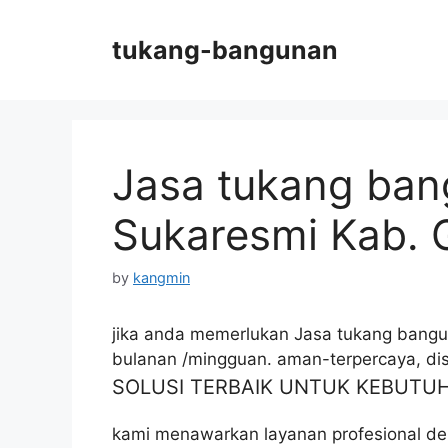
Skip
to
tukang-bangunan
content
Jasa tukang ban
Sukaresmi Kab. 
by
kangmin
jika anda memerlukan Jasa tukang bangun
bulanan /mingguan. aman-terpercaya, dis
SOLUSI TERBAIK UNTUK KEBUT
kami menawarkan layanan profesional de