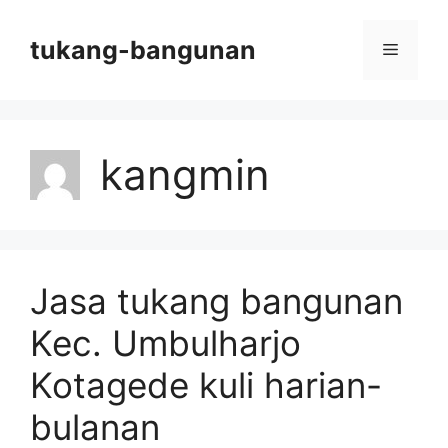
Skip
to
tukang-bangunan
Menu
content
kangmin
Jasa tukang bangunan
Kec. Umbulharjo
Kotagede kuli harian-
bulanan